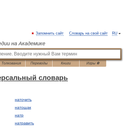
Запомнить сайт
Словарь на свой сайт
RU
едии на Академике
Толкования
Переводы
Книги
Игры ⚽
версальный словарь
наточить
натощак
натр
натравить