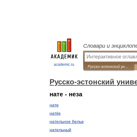
Словари и энциклоп
academic.ru
Русско-эстонский универсальный словарь
Русско-эстонский уни
нате - неза
нате
натёк
нательное белье
нательный