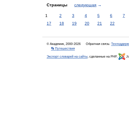
Страницы
следующая
→
1
2
3
4
5
6
7
17
18
19
20
21
22
© Академик, 2000-2026
Обратная связь:
Техподдерж
👣 Путешествия
Экспорт словарей на сайты
, сделанные на PHP,
Jo