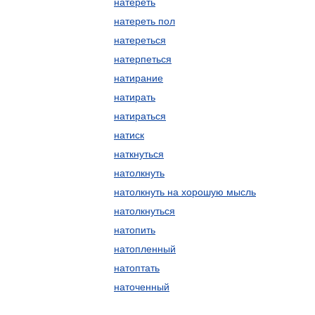
натереть
натереть пол
натереться
натерпеться
натирание
натирать
натираться
натиск
наткнуться
натолкнуть
натолкнуть на хорошую мысль
натолкнуться
натопить
натопленный
натоптать
наточенный