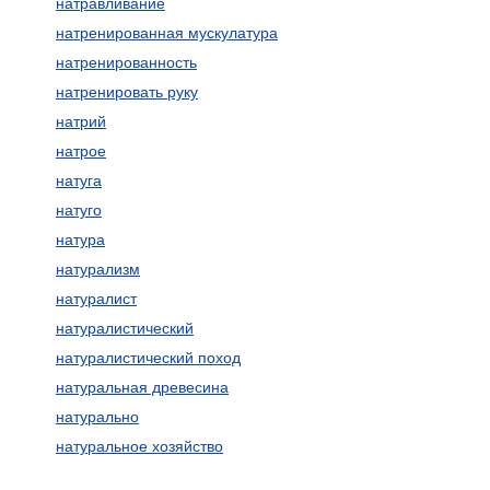
натравливание
натренированная мускулатура
натренированность
натренировать руку
натрий
натрое
натуга
натуго
натура
натурализм
натуралист
натуралистический
натуралистический поход
натуральная древесина
натурально
натуральное хозяйство