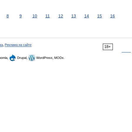
8
9
10
11
12
13
14
15
16
ка
,
Реклама на сайте
18+
omla,
Drupal,
WordPress, MODx.